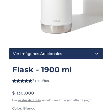
Ver Imágenes Adicionales
Flask - 1900 ml
Precio
$ 130.000
habitual
Los
gastos de envío
se calculan en la pantalla de pago.
Color:
Blanco