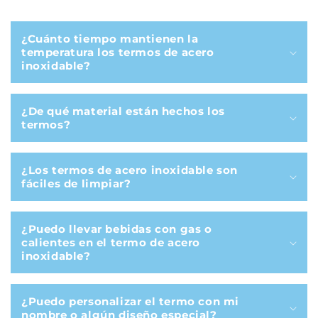
C
o
¿Cuánto tiempo mantienen la
n
temperatura los termos de acero
t
inoxidable?
e
n
¿De qué material están hechos los
i
termos?
d
o
¿Los termos de acero inoxidable son
d
fáciles de limpiar?
e
s
¿Puedo llevar bebidas con gas o
p
calientes en el termo de acero
l
inoxidable?
e
g
¿Puedo personalizar el termo con mi
a
nombre o algún diseño especial?